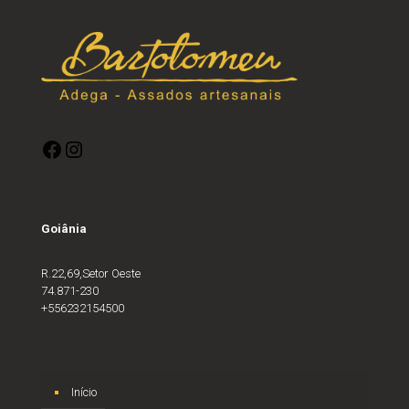
Goiânia
R.22,69,Setor Oeste
74.871-230
+556232154500
Início