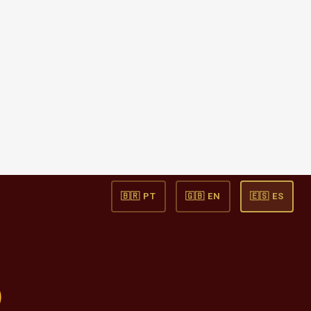
🇧🇷 PT
🇬🇧 EN
🇪🇸 ES
O