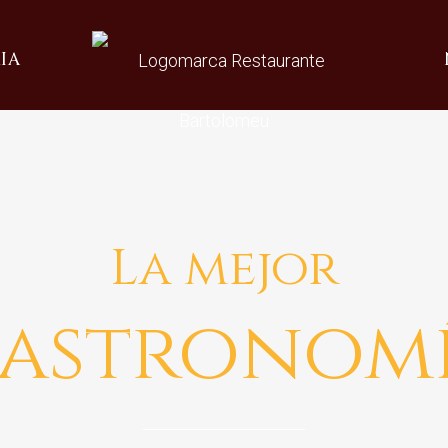
IA
La mejor
astronom