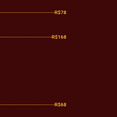
R$78
R$168
R$68