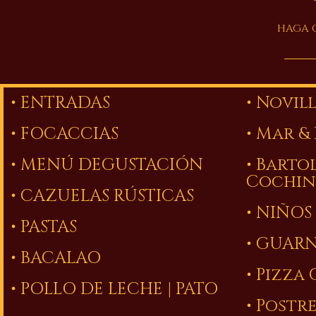
HAGA C
• ENTRADAS
• Novil
• FOCACCIAS
• Mar &
• MENÚ DEGUSTACIÓN
• Bart
Cochin
• CAZUELAS RÚSTICAS
• NIÑOS
• PASTAS
• GUAR
• BACALAO
• Pizza
• POLLO DE LECHE | PATO
• Postr