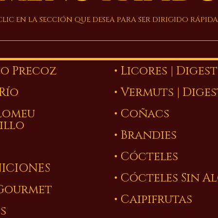
LIC EN LA SECCIÓN QUE DESEA PARA SER DIRIGIDO RÁPID
lo Precoz
• Licores | Diges
 Río
• Vermuts | Dige
olomeu
• Coñacs
illo
• Brandies
• Cócteles
NICIONES
• Cócteles Sin 
 Gourmet
• Caipifrutas
es